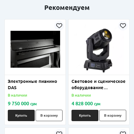
Рекомендуем
Электронные пианино
Световое и сценическое
DAS
оборудование
вращающаяся голова
В наличии
В наличии
280 W 17 R
9 750 000
4 828 000
сум
сум
Купить
В корзину
Купить
В корзину