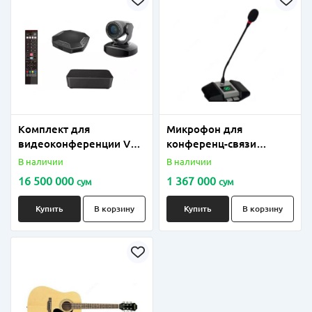
Комплект для
Микрофон для
видеоконференции VA-
конференц-связи
200-10
"Sennheiser" MEG-938
В наличии
В наличии
16 500 000
1 367 000
сум
сум
Купить
В корзину
Купить
В корзину