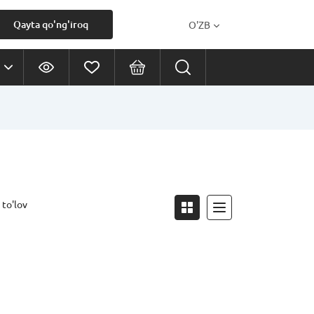
Qayta qo'ng'iroq
O'ZB
 to'lov