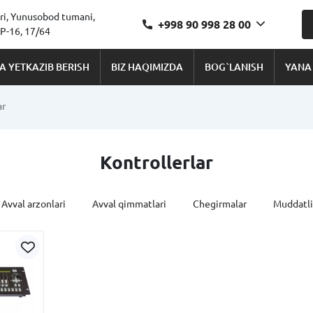
ri, Yunusobod tumani,
+998 90 998 28 00
-16, 17/64
A YETKAZIB BERISH
BIZ HAQIMIZDA
BOG`LANISH
YANA
ar
Kontrollerlar
Avval arzonlari
Avval qimmatlari
Chegirmalar
Muddatli