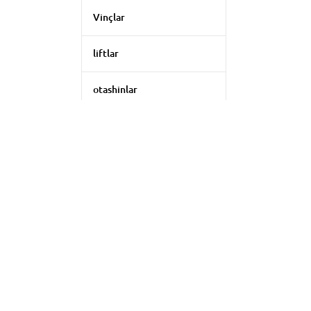
Vinçlar
liftlar
otashinlar
Tutun mashinasi
LAZER rangli musiqa
Filtrni qo'llash
Led ekranlar
Tozalash
Yorug'lik uskunalari uchun
aksessuarlar
Videokonferentsaloqa
to'plami