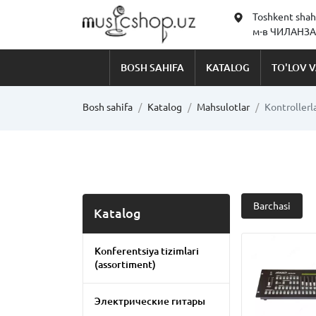
Toshkent shah
м-в ЧИЛАНЗАР
BOSH SAHIFA
KATALOG
TO'LOV V
Bosh sahifa
Katalog
Mahsulotlar
Kontrollerl
Barchasi
Katalog
Konferentsiya tizimlari
(assortiment)
Электрические гитары