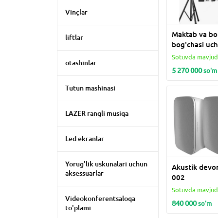
Vinçlar
Maktab va bo
liftlar
bog'chasi uc
dyuymli dinam
Sotuvda mavju
otashinlar
o'rnating
5 270 000
so'm
(kuchaytirgic
karnay, mikr
Tutun mashinasi
boshqalarni o
ichiga oladi)
LAZER rangli musiqa
Led ekranlar
Yorug'lik uskunalari uchun
Akustik devor
aksessuarlar
002
Sotuvda mavju
Videokonferentsaloqa
840 000
so'm
to'plami