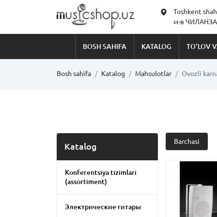
Toshkent shah
м-в ЧИЛАНЗАР
BOSH SAHIFA
KATALOG
TO'LOV V
Bosh sahifa
Katalog
Mahsulotlar
Ovozli karn
Barchasi
Katalog
Konferentsiya tizimlari
(assortiment)
Электрические гитары