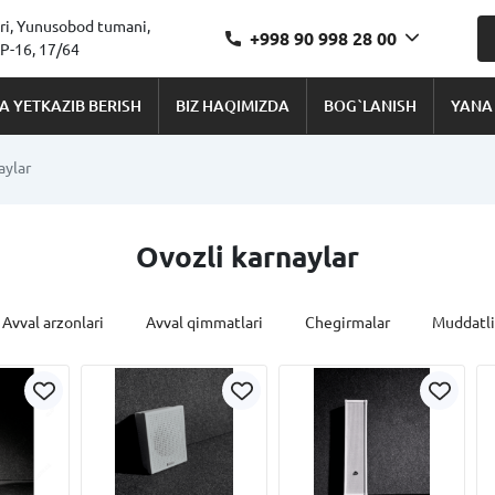
ri, Yunusobod tumani,
+998 90 998 28 00
-16, 17/64
A YETKAZIB BERISH
BIZ HAQIMIZDA
BOG`LANISH
YANA
aylar
Ovozli karnaylar
Avval arzonlari
Avval qimmatlari
Chegirmalar
Muddatli