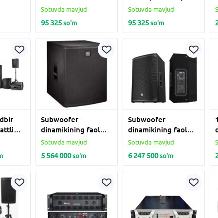
d
Sotuvda mavjud
Sotuvda mavjud
95 325
95 325
so'm
so'm
dbir
Subwoofer
Subwoofer
ttli
dinamikining faol
dinamikining faol
ri
modeli;
modeli;
d
Sotuvda mavjud
Sotuvda mavjud
ElectrovoiceELX118
Electrovoicee
5 564 000
6 247 500
m
so'm
so'm
ELX115