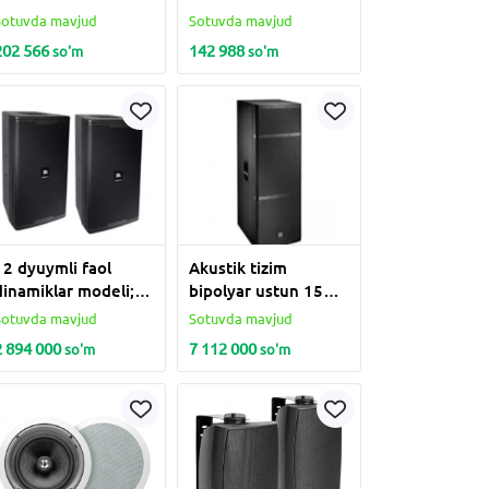
Sotuvda mavjud
Sotuvda mavjud
202 566
142 988
so'm
so'm
12 dyuymli faol
Akustik tizim
dinamiklar modeli;
bipolyar ustun 15
Elektrovoice ELX112
dyum Modeli;
Sotuvda mavjud
Sotuvda mavjud
ElectrovoiceELX215
2 894 000
7 112 000
so'm
so'm
DUAL