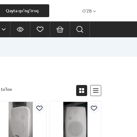
Qayta qo'ng'iroq
O'ZB
 to'lov