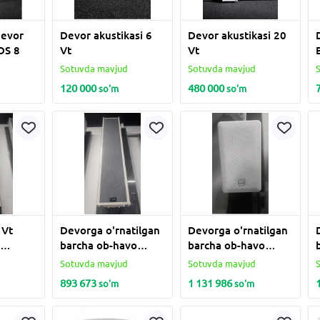
devor
Devor akustikasi 6
Devor akustikasi 20
DS 8
Vt
Vt
d
Sotuvda mavjud
Sotuvda mavjud
120 000
480 000
so'm
so'm
 Vt
Devorga o'rnatilgan
Devorga o'rnatilgan
a
barcha ob-havo
barcha ob-havo
a ob-
dinamiklari TADS 40-
dinamiklari INTERM
d
Sotuvda mavjud
Sotuvda mavjud
ari
80 Vt
40-80 Vt
893 673
1 131 986
so'm
so'm