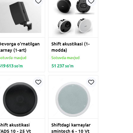
Devorga o'rnatilgan
Shift akustikasi (1-
karnay (1-art)
modda)
Sotuvda mavjud
Sotuvda mavjud
619 613
51 237
so'm
so'm
Shift akustikasi
Shiftdagi karnaylar
TADS 10 - 25 Vt
smintech 6 - 10 Vt