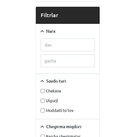
Filtrlar
Narx
Savdo turi
Chakana
Ulgurji
Muddatli to'lov
Chegirma miqdori
Barcha chegirmalar