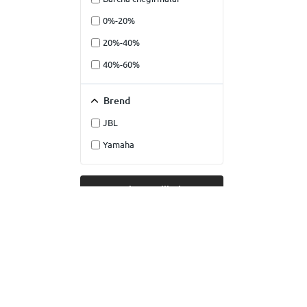
0%-20%
20%-40%
40%-60%
Brend
JBL
Yamaha
Filtrni qo'llash
Tozalash