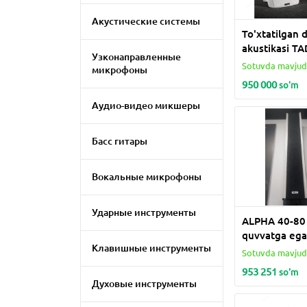
Акустические системы
To'xtatilgan 
akustikasi TA
Узконаправленные
Sotuvda mavju
микрофоны
950 000
so'm
Аудио-видео микшеры
Басс гитары
Вокальные микрофоны
Ударные инструменты
ALPHA 40-80
quvvatga eg
Клавишные инструменты
bo'lgan barch
Sotuvda mavju
havo dinamikl
953 251
so'm
Духовые инструменты