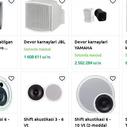
atilgan
Devor karnaylari JBL
Devor karnaylari
vo
YAMAHA
Sotuvda mavjud
AS 20-
d
Sotuvda mavjud
1 608 611
so'm
2 502 284
so'm
si 6 -
Shift akustikasi 3 - 6
Shift akustikasi 6 -
Vt
10 Vt (2-modda)