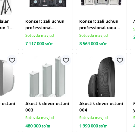
lalar
Konsert zali uchun
Konsert zali uchun
hun 12
professional
professional raqamli
iklarni
kuchaytirgich, 4000
kuchaytirgich, 4 ta
d
Sotuvda mavjud
Sotuvda mavjud
vattli model;
kanal. quvvat
7 117 000
8 564 000
so'm
so'm
h, 2
YAMAHAP9000S
kuchaytirgichi
ofon va
Lab.gruppen FP
'z
2500 Q
 ustuni
Akustik devor ustuni
Akustik devor ustuni
003
004
d
Sotuvda mavjud
Sotuvda mavjud
480 000
1 990 000
so'm
so'm