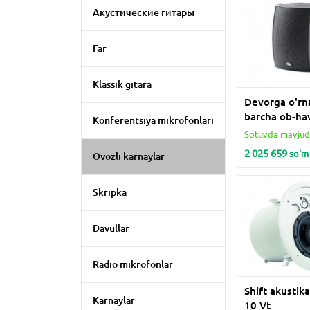
Акустические гитары
Far
Klassik gitara
Devorga o'rn
barcha ob-ha
Konferentsiya mikrofonlari
dinamiklari D
Sotuvda mavju
60 Vt
2 025 659
so'm
Ovozli karnaylar
Skripka
Davullar
Radio mikrofonlar
Shift akustika
Karnaylar
10 Vt