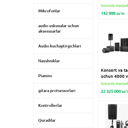
Sotuvda mavju
Mikrofonlar
142 988
so'm
audio uskunalar uchun
aksessuarlar
Audio kuchaytirgichlari
Naushniklar
Konsert va ta
Pianino
uchun 4000 va
ovoz uskunala
Sotuvda mavju
to'plami
gitara protsessorlari
22 325 000
so'
Kontrollerlar
Quradilar