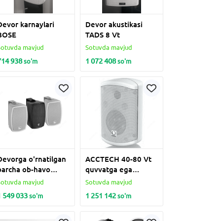
Devor karnaylari
Devor akustikasi
BOSE
TADS 8 Vt
Sotuvda mavjud
Sotuvda mavjud
714 938
1 072 408
so'm
so'm
Devorga o'rnatilgan
ACCTECH 40-80 Vt
barcha ob-havo
quvvatga ega
dinamiklari JBL 40-
bo'lgan barcha ob-
Sotuvda mavjud
Sotuvda mavjud
80 Vt
havo karnaylari
1 549 033
1 251 142
so'm
so'm