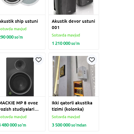
Akustik ship ustuni
Akustik devor ustuni
001
Sotuvda mavjud
Sotuvda mavjud
290 000
so'm
1 210 000
so'm
MACKIE MP 8 ovoz
Ikki qatorli akustika
yozish studiyalari
tizimi (kolonka)
uchun ustun
Sotuvda mavjud
Sotuvda mavjud
4 480 000
3 500 000
so'm
so'm
dan