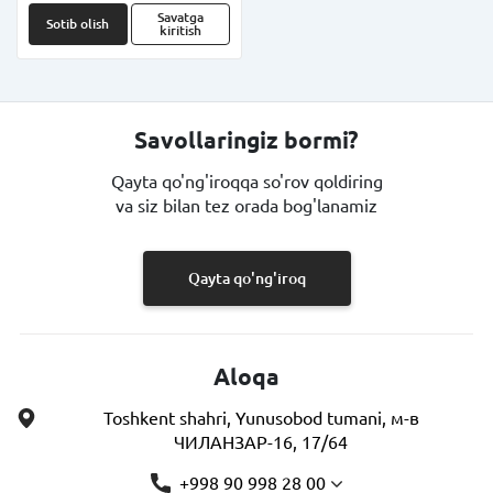
Savatga
Sotib olish
kiritish
Savollaringiz bormi?
Qayta qo'ng'iroqqa so'rov qoldiring
va siz bilan tez orada bog'lanamiz
Qayta qo'ng'iroq
Aloqa
Toshkent shahri, Yunusobod tumani, м-в
ЧИЛАНЗАР-16, 17/64
+998 90 998 28 00