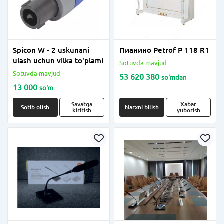
Spicon W - 2 uskunani
Пианино Petrof P 118 R1
ulash uchun vilka to'plami
Sotuvda mavjud
Sotuvda mavjud
53 620 380
so'm
dan
13 000
so'm
Savatga
Xabar
Sotib olish
Narxni bilish
kiritish
yuborish