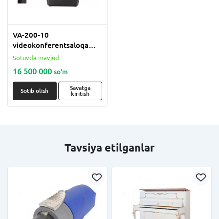
VA-200-10
videokonferentsaloqa
to'plami
Sotuvda mavjud
16 500 000
so'm
Savatga
Sotib olish
kiritish
Tavsiya etilganlar