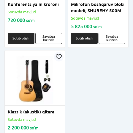
Konferentsiya mikrofoni
Mikrofon boshqaruv bloki
modeli; SHUREHY-500M
Sotuvda mavjud
Sotuvda mavjud
720 000
so'm
5 825 000
so'm
Savatga
Savatga
Sotib olish
Sotib olish
kiritish
kiritish
Klassik (akustik) gitara
Sotuvda mavjud
2 200 000
so'm