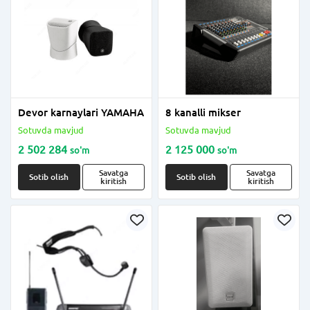
Devor karnaylari YAMAHA
8 kanalli mikser
Sotuvda mavjud
Sotuvda mavjud
2 502 284
2 125 000
so'm
so'm
Savatga
Savatga
Sotib olish
Sotib olish
kiritish
kiritish