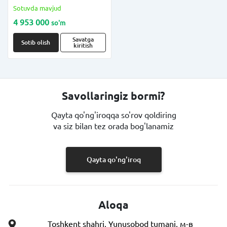
(mikrofonning 4 dona
Sotuvda mavjud
to'plamida) mikrofon
4 953 000
so'm
modeli; GLORIK GM-393
Savatga
Sotib olish
kiritish
Savollaringiz bormi?
Qayta qo'ng'iroqqa so'rov qoldiring
va siz bilan tez orada bog'lanamiz
Qayta qo'ng'iroq
Aloqa
Toshkent shahri, Yunusobod tumani, м-в