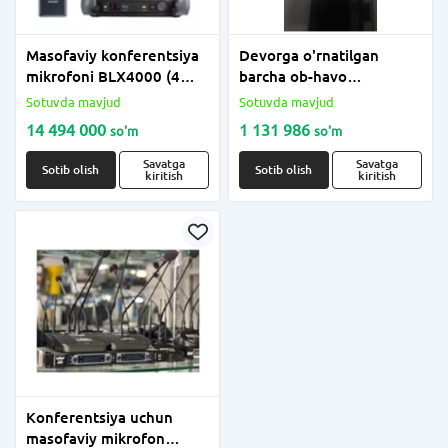
Masofaviy konferentsiya
Devorga o'rnatilgan
mikrofoni BLX4000 (4
barcha ob-havo
mikrofon kiritilgan)
dinamiklari INTERM 40-80
Sotuvda mavjud
Sotuvda mavjud
Vt
14 494 000
1 131 986
so'm
so'm
Savatga
Savatga
Sotib olish
Sotib olish
kiritish
kiritish
Konferentsiya uchun
masofaviy mikrofon