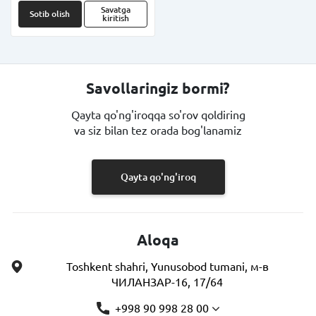
Savatga
Sotib olish
kiritish
Savollaringiz bormi?
Qayta qo'ng'iroqqa so'rov qoldiring
va siz bilan tez orada bog'lanamiz
Qayta qo'ng'iroq
Aloqa
Toshkent shahri, Yunusobod tumani, м-в
ЧИЛАНЗАР-16, 17/64
+998 90 998 28 00