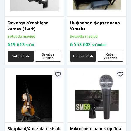
Devorga o'rnatilgan
Цифровое фортепиано
karnay (1-art)
Yamaha
Sotuvda mavjud
Sotuvda mavjud
619 613
6 553 602
so'm
so'm
dan
Savatga
Xabar
Sotib olish
Narxni bilish
kiritish
yuborish
Skripka 4/4 orzulari ishlab
Mikrofon dinamik (qo'lda