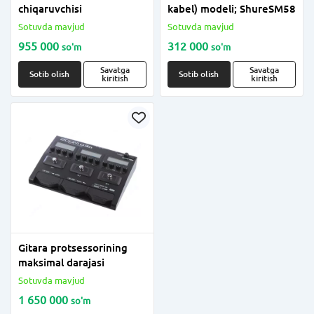
chiqaruvchisi
kabel) modeli; ShureSM58
Sotuvda mavjud
Sotuvda mavjud
955 000
312 000
so'm
so'm
Savatga
Savatga
Sotib olish
Sotib olish
kiritish
kiritish
Gitara protsessorining
maksimal darajasi
Sotuvda mavjud
1 650 000
so'm