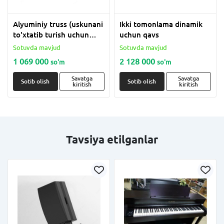
Alyuminiy truss (uskunani
Ikki tomonlama dinamik
to'xtatib turish uchun
uchun qavs
tuzilma)
Sotuvda mavjud
Sotuvda mavjud
1 069 000
2 128 000
so'm
so'm
Savatga
Savatga
Sotib olish
Sotib olish
kiritish
kiritish
Tavsiya etilganlar