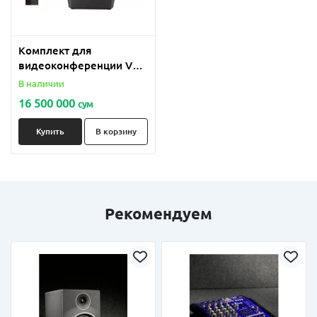
Комплект для
видеоконференции VA-
200-10
В наличии
16 500 000
сум
Купить
В корзину
Рекомендуем