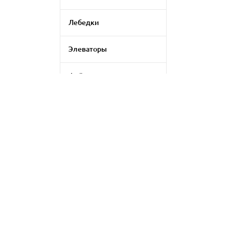
Лебедки
Элеваторы
Фейерверки
Генераторы дыма
Генератор цветомузыки
Применить фильтр
LED экраны
Сбросить
Аксессуары для
светового оборудования
Комплект для
видеоконференций