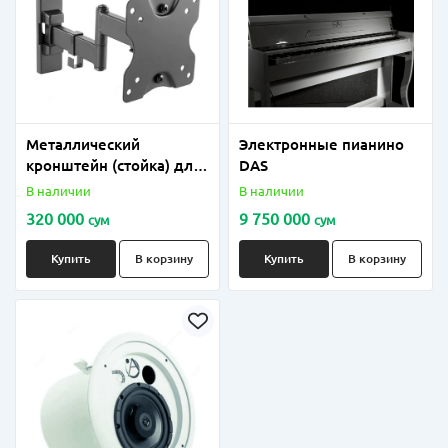
Металлический
Электронные пианино
кронштейн (стойка) для
DAS
колонки, ножка до 100
В наличии
В наличии
кг
320 000
9 750 000
сум
сум
Купить
В корзину
Купить
В корзину