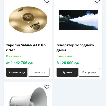
Тарелка Sabian AAX Iso
Генератор холодного
Crash
дыма
В наличии
В наличии
2 442 706
8 120 000
от
сум
сум
Узнать цену
Написать
Купить
В корзину