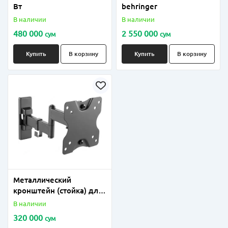
Вт
behringer
В наличии
В наличии
480 000
2 550 000
сум
сум
Купить
В корзину
Купить
В корзину
Металлический
кронштейн (стойка) для
колонки, ножка до 100
В наличии
кг
320 000
сум