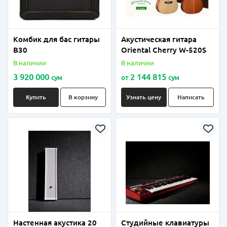
Комбик для бас гитары
Акустическая гитара
B30
Oriental Cherry W-520S
В наличии
В наличии
3 920 000
2 144 815
сум
от
сум
Купить
В корзину
Узнать цену
Написать
Настенная акустика 20
Студийные клавиатуры