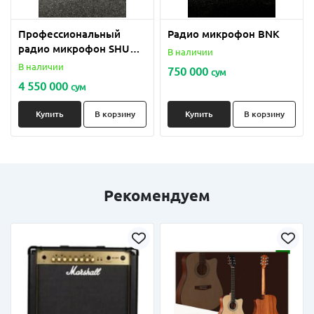
Профессиональный
Радио микрофон BNK
радио микрофон SHURE
В наличии
QLX D4
В наличии
750 000
сум
4 550 000
сум
Купить
В корзину
Купить
В корзину
Рекомендуем