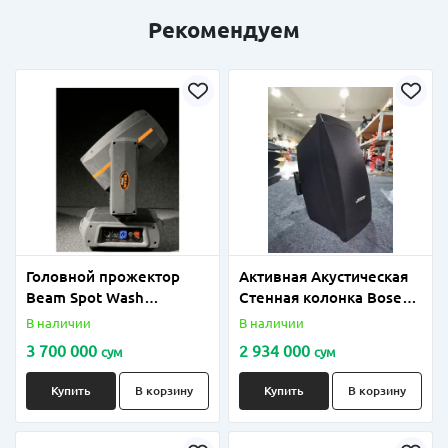
Рекомендуем
Головной прожектор
Активная Акустическая
Beam Spot Wash
Стенная колонка Bose
SHOWLIGHT MH350-BSW
FreeSpace DS 40SE
В наличии
В наличии
3 700 000
2 934 000
сум
сум
Купить
В корзину
Купить
В корзину