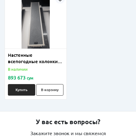
Настенные
всепогодные колонки
TADS 40-80 Вт
В наличии
893 673
сум
Купить
В корзину
У вас есть вопросы?
Закажите звонок и мы свяжемся