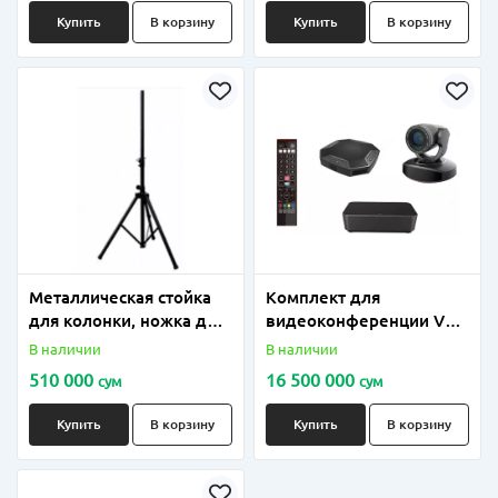
Купить
В корзину
Купить
В корзину
Металлическая стойка
Комплект для
для колонки, ножка до
видеоконференции VA-
100 кг
200-10
В наличии
В наличии
510 000
16 500 000
сум
сум
Купить
В корзину
Купить
В корзину