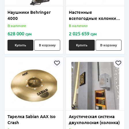
Наушники Behringer
Настенные
4000
всепогодные колонки
DAS 20-60 Вт
В наличии
В наличии
628 000
2 025 659
сум
сум
Купить
В корзину
Купить
В корзину
Тарелка Sabian AAX Iso
Акустическая система
Crash
двухполосная (колонка)