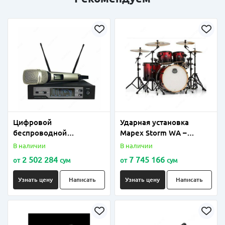
Цифровой
Ударная установка
беспроводной
Mapex Storm WA –
приемник Sennhesier
Transparent Walnut
В наличии
В наличии
SKM 9104
FadeSteel
2 502 284
7 745 166
от
сум
от
сум
Узнать цену
Написать
Узнать цену
Написать