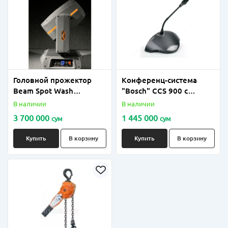
Головной прожектор
Конференц-система
Beam Spot Wash
"Bosch" CCS 900 с
SHOWLIGHT MH350-BSW
записью речи на SD-
В наличии
В наличии
карты в формате MP3
3 700 000
1 445 000
сум
сум
Купить
В корзину
Купить
В корзину