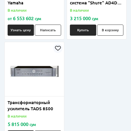
Yamaha
система "Shure" AD4D
(2-х канальный
В наличии
В наличии
цифровой приемник)
6 553 602
3 215 000
от
сум
сум
Узнать цену
Написать
Купить
В корзину
Трансформаторный
усилитель TADS 8500
В наличии
5 815 000
сум