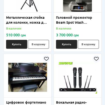
Металлическая стойка
Головной прожектор
для колонки, ножка до
Beam Spot Wash
100 кг
SHOWLIGHT MH350-BSW
В наличии
В наличии
510 000
3 700 000
сум
сум
Купить
В корзину
Купить
В корзину
Цифровое фортепиано
Вокальная радио-