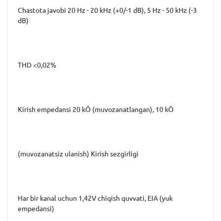
Chastota javobi 20 Hz - 20 kHz (+0/-1 dB), 5 Hz - 50 kHz (-3
dB)
THD <0,02%
Kirish empedansi 20 kŌ (muvozanatlangan), 10 kŌ
(muvozanatsiz ulanish) Kirish sezgirligi
Har bir kanal uchun 1,42V chiqish quvvati, EIA (yuk
empedansi)