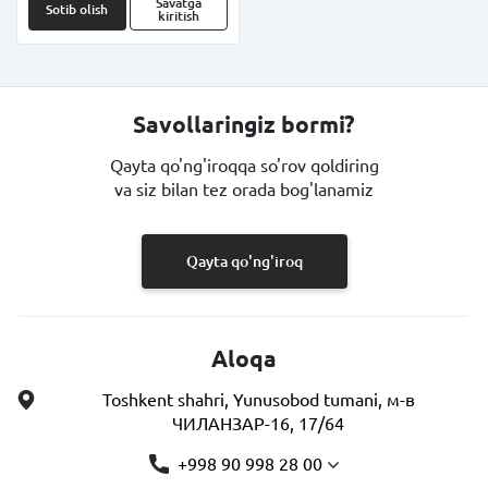
Savatga
Sotib olish
kiritish
Savollaringiz bormi?
Qayta qo'ng'iroqqa so'rov qoldiring
va siz bilan tez orada bog'lanamiz
Qayta qo'ng'iroq
Aloqa
Toshkent shahri, Yunusobod tumani, м-в
ЧИЛАНЗАР-16, 17/64
+998 90 998 28 00