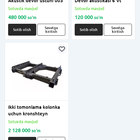
Akustik devor ustuni 003
Devor akustikasi 6 Vt
Sotuvda mavjud
Sotuvda mavjud
480 000
120 000
so'm
so'm
Savatga
Savatga
Sotib olish
Sotib olish
kiritish
kiritish
Ikki tomonlama kolonka
uchun kronshteyn
Sotuvda mavjud
2 128 000
so'm