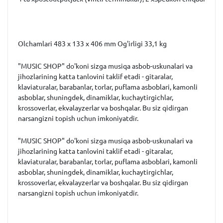
Olchamlari 483 x 133 x 406 mm Og'irligi 33,1 kg
"MUSIC SHOP" do'koni sizga musiqa asbob-uskunalari va
jihozlarining katta tanlovini taklif etadi - gitaralar,
klaviaturalar, barabanlar, torlar, puflama asboblari, kamonli
asboblar, shuningdek, dinamiklar, kuchaytirgichlar,
krossoverlar, ekvalayzerlar va boshqalar. Bu siz qidirgan
narsangizni topish uchun imkoniyatdir.
"MUSIC SHOP" do'koni sizga musiqa asbob-uskunalari va
jihozlarining katta tanlovini taklif etadi - gitaralar,
klaviaturalar, barabanlar, torlar, puflama asboblari, kamonli
asboblar, shuningdek, dinamiklar, kuchaytirgichlar,
krossoverlar, ekvalayzerlar va boshqalar. Bu siz qidirgan
narsangizni topish uchun imkoniyatdir.