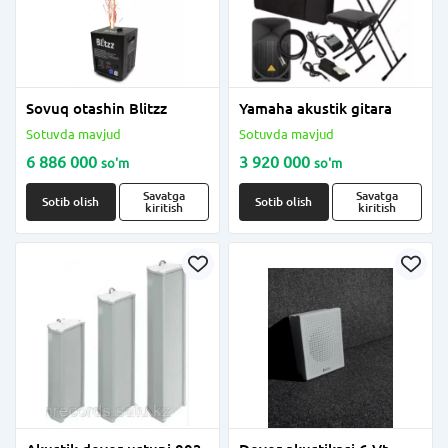
Sovuq otashin Blitzz
Yamaha akustik gitara
Sotuvda mavjud
Sotuvda mavjud
6 886 000
3 920 000
so'm
so'm
Savatga
Savatga
Sotib olish
Sotib olish
kiritish
kiritish