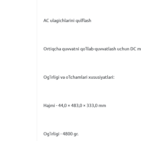
AC ulagichlarini qulflash
Ortiqcha quvvatni qo'llab-quvvatlash uchun DC m
Og'irligi va o'lchamlari xususiyatlari:
Hajmi - 44,0 × 483,0 × 333,0 mm
Og'irligi - 4800 gr.