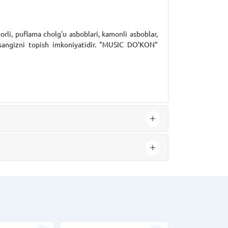
orli, puflama cholg'u asboblari, kamonli asboblar,
arsangizni topish imkoniyatidir. "MUSIC DO'KON"