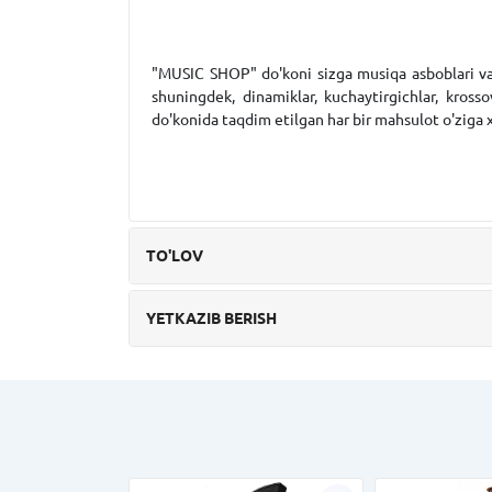
"MUSIC SHOP" do'koni sizga musiqa asboblari va ji
shuningdek, dinamiklar, kuchaytirgichlar, kros
do'konida taqdim etilgan har bir mahsulot o'ziga xo
TO'LOV
YETKAZIB BERISH