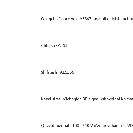
Ortiqcha Dante yoki AES67 raqamli chiqishi uchun 
Chiqish - AES3
Shifrlash - AES256
Kanal sifati o'lchagich RF signali/shovqinni ko'rsa
Quvvat manbai - 100 - 240 V o'zgaruvchan tok. VD