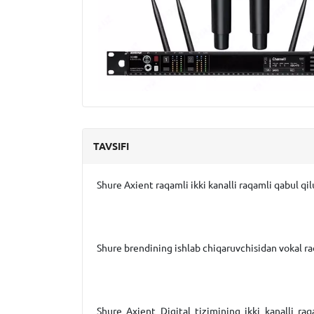
TAVSIFI
Shure Axient raqamli ikki kanalli raqamli qabul qi
Shure brendining ishlab chiqaruvchisidan vokal rad
Shure Axient Digital tizimining ikki kanalli raq