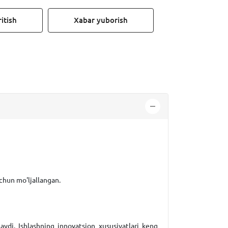
itish
Xabar yuborish
uchun mo'ljallangan.
laydi. Ishlashning innovatsion xususiyatlari keng