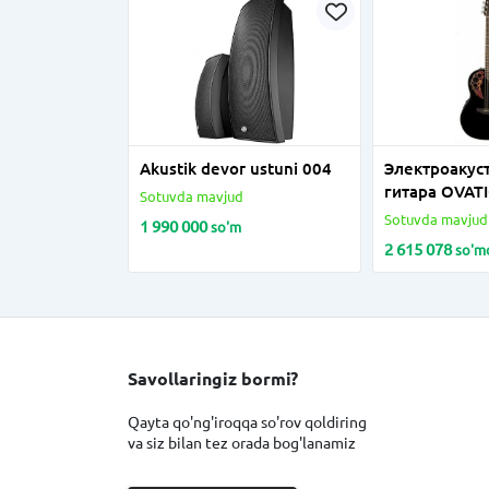
Akustik devor ustuni 004
Электроакус
гитара OVAT
Sotuvda mavjud
Celebrity Eli
Sotuvda mavjud
1 990 000
so'm
Cutaway Blac
2 615 078
so'm
Savollaringiz bormi?
Qayta qo'ng'iroqqa so'rov qoldiring
va siz bilan tez orada bog'lanamiz