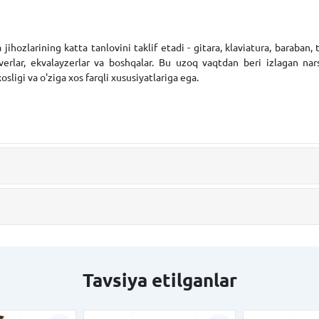
hozlarining katta tanlovini taklif etadi - gitara, klaviatura, baraban, t
soverlar, ekvalayzerlar va boshqalar. Bu uzoq vaqtdan beri izlagan n
sligi va o'ziga xos farqli xususiyatlariga ega.
Tavsiya etilganlar