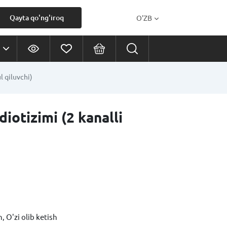
Qayta qo'ng'iroq
O'ZB
l qiluvchi)
iotizimi (2 kanalli
, O'zi olib ketish