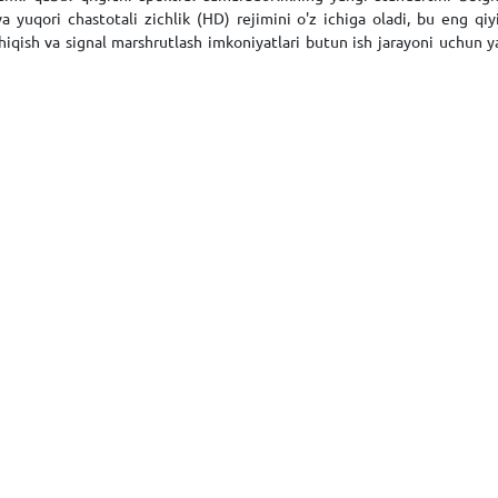
va yuqori chastotali zichlik (HD) rejimini o'z ichiga oladi, bu eng qiy
qish va signal marshrutlash imkoniyatlari butun ish jarayoni uchun y