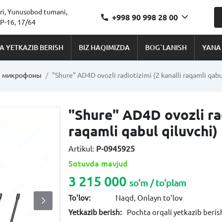
ri, Yunusobod tumani,
+998 90 998 28 00
-16, 17/64
A YETKAZIB BERISH
BIZ HAQIMIZDA
BOG`LANISH
YANA
е микрофоны
"Shure" AD4D ovozli radiotizimi (2 kanalli raqamli qabu
"Shure" AD4D ovozli rad
raqamli qabul qiluvchi)
Artikul:
P-0945925
Sotuvda mavjud
3 215 000
so'm / to'plam
To'lov:
Naqd, Onlayn to'lov
Yetkazib berish:
Pochta orqali yetkazib berish