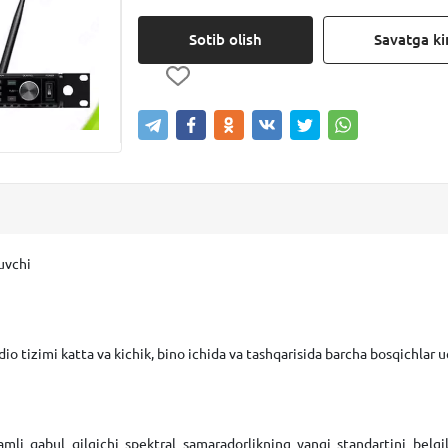
Sotib olish
Savatga kir
luvchi
io tizimi katta va kichik, bino ichida va tashqarisida barcha bosqichlar 
amli qabul qilgichi spektral samaradorlikning yangi standartini belgi