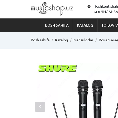
Toshkent shah
м-в ЧИЛАНЗАР
BOSH SAHIFA
KATALOG
TO'LOV V
Bosh sahifa
Katalog
Mahsulotlar
Вокальны