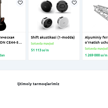
тическая
Shift akustikasi (1-modda)
Alyuminiy fe
ION CE44-5
o'rnatish uchu
Sotuvda mavjud
te Mid
Sotuvda mavjud
51 113
so'm
k
1 269 000
dan
so'm
Ijtimoiy tarmoqlarimiz