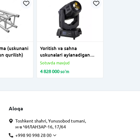
rma (uskunani
Yoritish va sahna
n qurilish)
uskunalari aylanadigan
bosh 280 Vt 17 R
Sotuvda mavjud
4 828 000
so'm
Aloqa
Toshkent shahri, Yunusobod tumani,
м-в ЧИЛАНЗАР-16, 17/64
+998 90 998 28 00