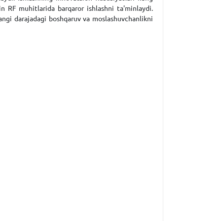
in RF muhitlarida barqaror ishlashni ta'minlaydi.
angi darajadagi boshqaruv va moslashuvchanlikni