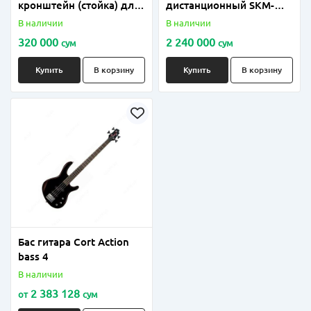
кронштейн (стойка) для
дистанционный SKM-
колонки, ножка до 100
9000 (в комплекте 2 шт
В наличии
В наличии
кг
микрофона)
320 000
2 240 000
сум
сум
Купить
В корзину
Купить
В корзину
Бас гитара Cort Action
bass 4
В наличии
2 383 128
от
сум