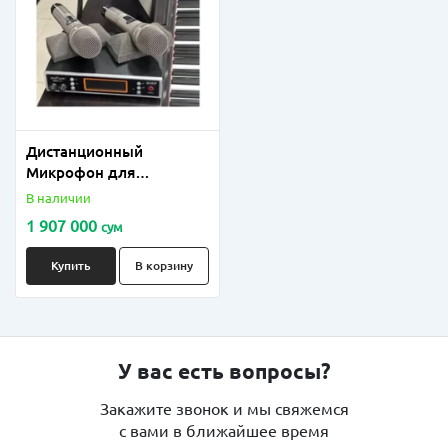
Дистанционный
Микрофон для
конференции (в
В наличии
комплекта 8 шт
1 907 000
сум
микрофона)
Купить
В корзину
У вас есть вопросы?
Закажите звонок и мы свяжемся
с вами в ближайшее время