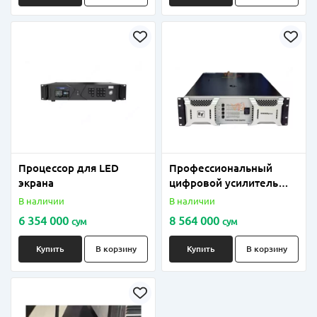
Процессор для LED
Профессиональный
экрана
цифровой усилитель
для концертного зала,
В наличии
В наличии
4канал. усилителя
6 354 000
8 564 000
сум
сум
мощности Lab.gruppen
FP 2500 Q
Купить
В корзину
Купить
В корзину