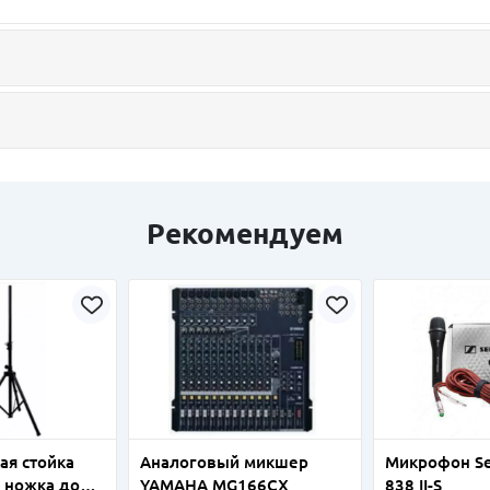
Рекомендуем
ая стойка
Аналоговый микшер
Микрофон Se
, ножка до
YAMAHA MG166CX
838 II-S