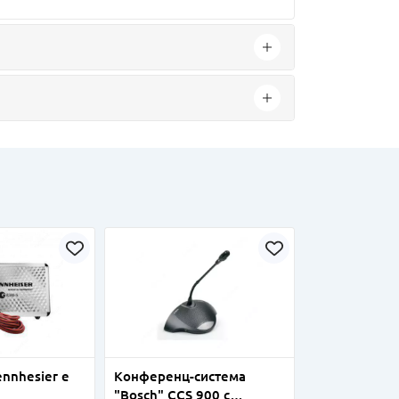
nnhesier e
Конференц-система
"Bosch" CCS 900 с