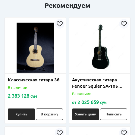
Рекомендуем
Классическая гитара 38
Акустическая гитара
Fender Squier SA-105
В наличии
BLACK
В наличии
2 383 128
сум
2 025 659
от
сум
Купить
В корзину
Узнать цену
Написать