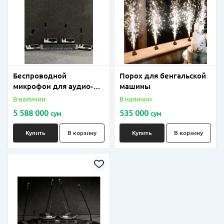
Беспроводной
Порох для бенгальской
микрофон для аудио-
машины
конференций "SHURE"
В наличии
В наличии
S-418
5 588 000
535 000
сум
сум
Купить
В корзину
Купить
В корзину