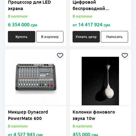
Процессор для LED
Цифровой
экрана
беспроводной
приемник GLX-D4
В наличии
В наличии
6 354 000
14 417 924
сум
от
сум
Купить
В корзину
Узнать цену
Написать
Микшер Dynacord
Колонки фонового
PowerMate 600
звука 10w
В наличии
В наличии
4 527 943
455 000
от
сум
сум