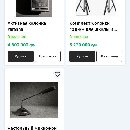
Активная колонка
Комплект Колонки
Yamaha
12дюм для школы и
дет.садика (в комплекта
В наличии
В наличии
усилитель,2шт
4 800 000
5 270 000
сум
сум
колонка,микрофон и т д)
Купить
В корзину
Купить
В корзину
Настольный микрофон