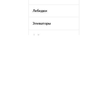
Лебедки
Элеваторы
Фейерверки
Генераторы дыма
Генератор цветомузыки
Применить фильтр
LED экраны
Сбросить
Аксессуары для
светового оборудования
Комплект для
видеоконференций