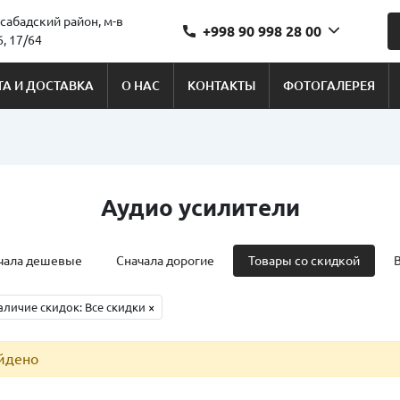
сабадский район, м-в
+998 90 998 28 00
, 17/64
А И ДОСТАВКА
О НАС
КОНТАКТЫ
ФОТОГАЛЕРЕЯ
Аудио усилители
чала дешевые
Сначала дорогие
Товары со скидкой
аличие скидок: Все скидки
×
айдено