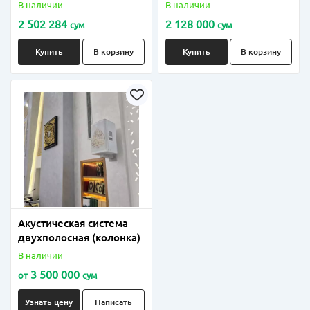
Лебедка
В наличии
В наличии
2 502 284
2 128 000
сум
сум
Купить
В корзину
Купить
В корзину
Акустическая система
двухполосная (колонка)
В наличии
3 500 000
от
сум
Узнать цену
Написать