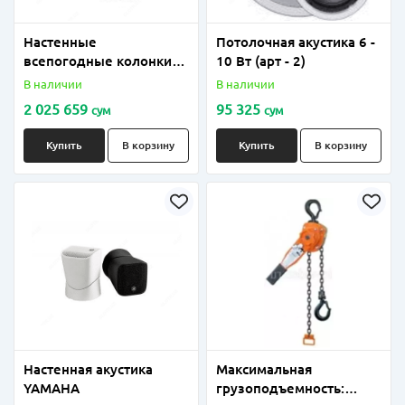
Настенные
Потолочная акустика 6 -
всепогодные колонки
10 Вт (арт - 2)
DAS 20-60 Вт
В наличии
В наличии
2 025 659
95 325
сум
сум
Купить
В корзину
Купить
В корзину
Настенная акустика
Максимальная
YAMAHA
грузоподъемность: