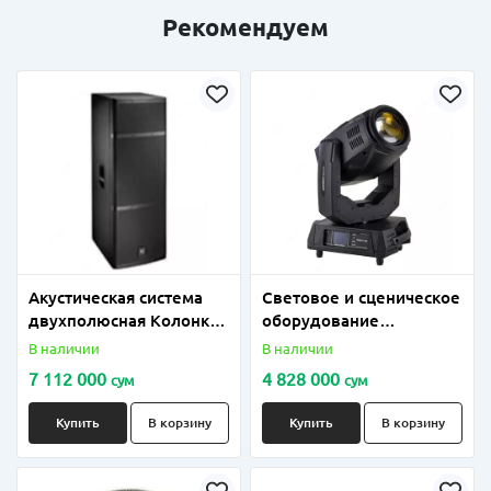
Рекомендуем
Акустическая система
Световое и сценическое
двухполюсная Колонка
оборудование
15дюм Модель;
вращающаяся голова
В наличии
В наличии
ElectrovoiceELX215
280 W 17 R
7 112 000
4 828 000
сум
сум
DUAL
Купить
В корзину
Купить
В корзину