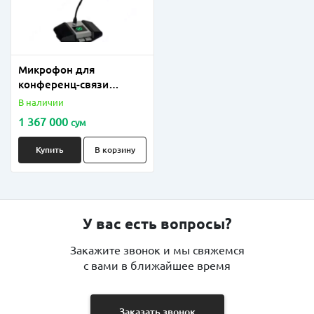
Микрофон для
конференц-связи
"Sennheiser" MEG-938
В наличии
1 367 000
сум
Купить
В корзину
У вас есть вопросы?
Закажите звонок и мы свяжемся
с вами в ближайшее время
Заказать звонок