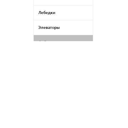
Лебедки
Элеваторы
Фейерверки
Генераторы дыма
Генератор цветомузыки
Применить фильтр
LED экраны
Сбросить
Аксессуары для
светового оборудования
Комплект для
видеоконференций