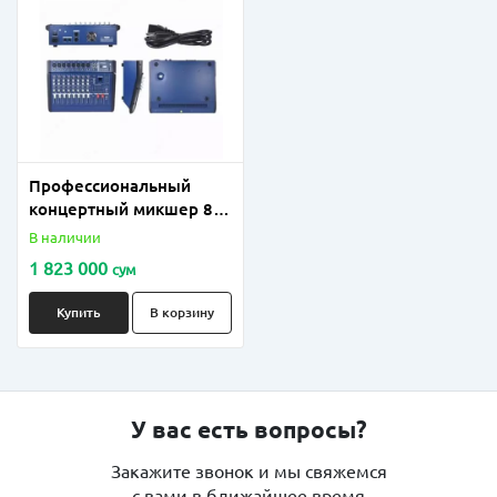
Профессиональный
концертный микшер 8-
канальный
В наличии
1 823 000
сум
Купить
В корзину
У вас есть вопросы?
Закажите звонок и мы свяжемся
с вами в ближайшее время