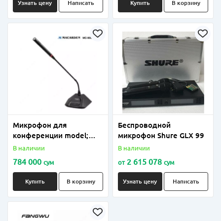
Узнать цену
Написать
Купить
В корзину
Микрофон для
Беспроводной
конференции model;
микрофон Shure GLX 99
Macarden MC-900
В наличии
В наличии
784 000
2 615 078
сум
от
сум
Купить
В корзину
Узнать цену
Написать