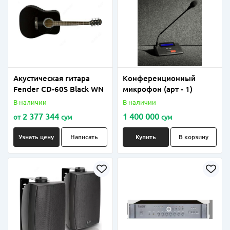
Акустическая гитара
Конференционный
Fender CD-60S Black WN
микрофон (арт - 1)
В наличии
В наличии
2 377 344
1 400 000
от
сум
сум
Узнать цену
Написать
Купить
В корзину