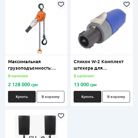
Максимальная
Спикон W-2 Комплект
грузоподъемность:
штекера для
Лебедка
соединения аппаратуры
В наличии
В наличии
2 128 000
13 000
сум
сум
Купить
В корзину
Купить
В корзину