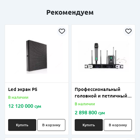
Рекомендуем
Led экран P5
Профессиональный
головной и петличный
В наличии
микрофон
В наличии
12 120 000
сум
дистанционный модель;
2 898 800
сум
SHURES-8600 (в
комплекте 3шт
Купить
В корзину
Купить
В корзину
микрофона)