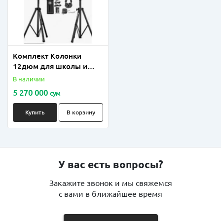
Комплект Колонки
12дюм для школы и
дет.садика (в комплекта
В наличии
усилитель,2шт
5 270 000
сум
колонка,микрофон и т д)
Купить
В корзину
У вас есть вопросы?
Закажите звонок и мы свяжемся
с вами в ближайшее время