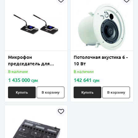
Микрофон
Потолочная акустика 6 -
председатель для
10 Вт
конференции model: HY-
В наличии
В наличии
5230C/D
1 435 000
142 641
сум
сум
Купить
В корзину
Купить
В корзину