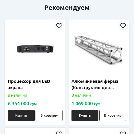
Рекомендуем
Процессор для LED
Алюминиевая ферма
экрана
(Конструктив для
подвеса оборудования)
В наличии
В наличии
6 354 000
1 069 000
сум
сум
Купить
В корзину
Купить
В корзину