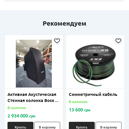
Рекомендуем
Активная Акустическая
Симметричный кабель
Стенная колонка Bose
В наличии
FreeSpace DS 40SE
В наличии
13 600
сум
2 934 000
сум
Купить
В корзину
Купить
В корзину