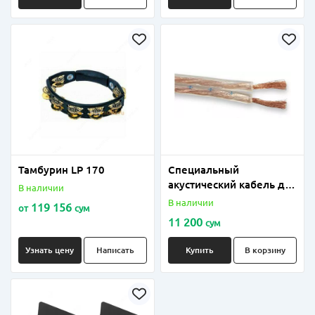
Тамбурин LP 170
Специальный
акустический кабель для
В наличии
колонки
В наличии
119 156
от
сум
11 200
сум
Узнать цену
Написать
Купить
В корзину