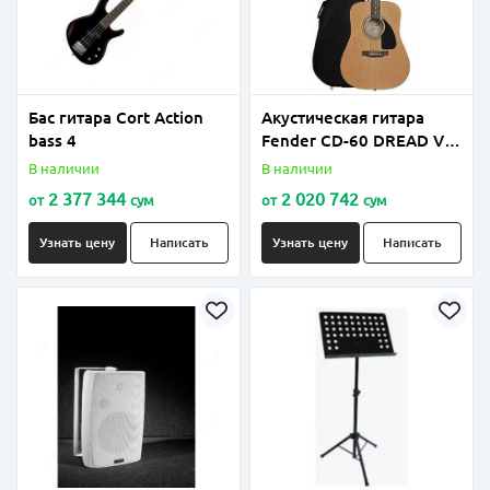
Бас гитара Cort Action
Акустическая гитара
bass 4
Fender CD-60 DREAD V3
DS
В наличии
В наличии
2 377 344
2 020 742
от
сум
от
сум
Узнать цену
Написать
Узнать цену
Написать