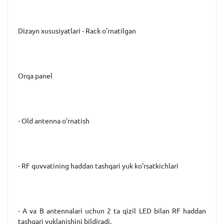
Dizayn xususiyatlari - Rack o'rnatilgan
Orqa panel
- Old antenna o'rnatish
- RF quvvatining haddan tashqari yuk ko'rsatkichlari
- A va B antennalari uchun 2 ta qizil LED bilan RF haddan
tashqari yuklanishini bildiradi.