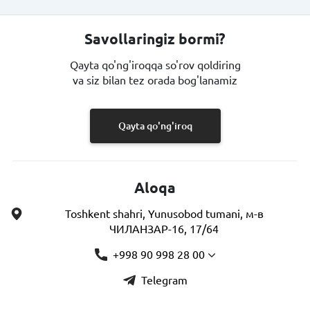
Savollaringiz bormi?
Qayta qo'ng'iroqqa so'rov qoldiring
va siz bilan tez orada bog'lanamiz
Qayta qo'ng'iroq
Aloqa
Toshkent shahri, Yunusobod tumani, м-в
ЧИЛАНЗАР-16, 17/64
+998 90 998 28 00
Telegram