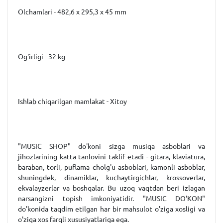
Olchamlari - 482,6 x 295,3 x 45 mm
Og'irligi - 32 kg
Ishlab chiqarilgan mamlakat - Xitoy
"MUSIC SHOP" do'koni sizga musiqa asboblari va
jihozlarining katta tanlovini taklif etadi - gitara, klaviatura,
baraban, torli, puflama cholg'u asboblari, kamonli asboblar,
shuningdek, dinamiklar, kuchaytirgichlar, krossoverlar,
ekvalayzerlar va boshqalar. Bu uzoq vaqtdan beri izlagan
narsangizni topish imkoniyatidir. "MUSIC DO'KON"
do'konida taqdim etilgan har bir mahsulot o'ziga xosligi va
o'ziga xos farqli xususiyatlariga ega.