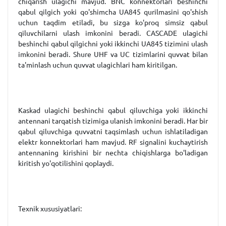
chiqarish ulagichi mavjud. BNC konnektorlari beshinchi
qabul qilgich yoki qo'shimcha UA845 qurilmasini qo'shish
uchun taqdim etiladi, bu sizga ko'proq simsiz qabul
qiluvchilarni ulash imkonini beradi. CASCADE ulagichi
beshinchi qabul qilgichni yoki ikkinchi UA845 tizimini ulash
imkonini beradi. Shure UHF va UC tizimlarini quvvat bilan
ta'minlash uchun quvvat ulagichlari ham kiritilgan.
Kaskad ulagichi beshinchi qabul qiluvchiga yoki ikkinchi
antennani tarqatish tizimiga ulanish imkonini beradi. Har bir
qabul qiluvchiga quvvatni taqsimlash uchun ishlatiladigan
elektr konnektorlari ham mavjud. RF signalini kuchaytirish
antennaning kirishini bir nechta chiqishlarga bo'ladigan
kiritish yo'qotilishini qoplaydi.
Texnik xususiyatlari: