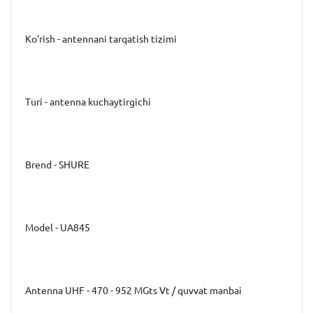
Ko'rish - antennani tarqatish tizimi
Turi - antenna kuchaytirgichi
Brend - SHURE
Model - UA845
Antenna UHF - 470 - 952 MGts Vt / quvvat manbai