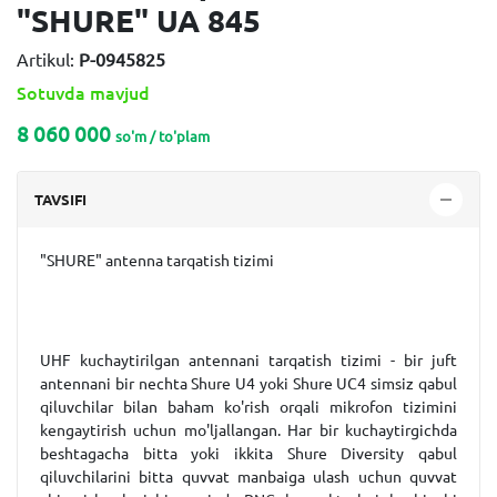
"SHURE" UA 845
Artikul:
P-0945825
Sotuvda mavjud
8 060 000
so'm / to'plam
TAVSIFI
"SHURE" antenna tarqatish tizimi
UHF kuchaytirilgan antennani tarqatish tizimi - bir juft
antennani bir nechta Shure U4 yoki Shure UC4 simsiz qabul
qiluvchilar bilan baham ko'rish orqali mikrofon tizimini
kengaytirish uchun mo'ljallangan. Har bir kuchaytirgichda
beshtagacha bitta yoki ikkita Shure Diversity qabul
qiluvchilarini bitta quvvat manbaiga ulash uchun quvvat