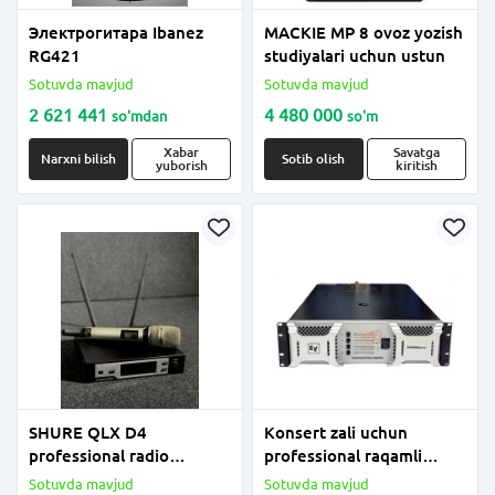
Электрогитара Ibanez
MACKIE MP 8 ovoz yozish
RG421
studiyalari uchun ustun
Sotuvda mavjud
Sotuvda mavjud
2 621 441
4 480 000
so'm
dan
so'm
Xabar
Savatga
Narxni bilish
Sotib olish
yuborish
kiritish
SHURE QLX D4
Konsert zali uchun
professional radio
professional raqamli
mikrofoni
kuchaytirgich, 4 ta kanal.
Sotuvda mavjud
Sotuvda mavjud