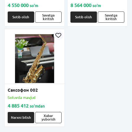
quvvat kuchaytirgichi
4 550 000
8 564 000
so'm
so'm
Lab.gruppen FP 2500 Q
Savatga
Savatga
Sotib olish
Sotib olish
kiritish
kiritish
Саксофон 002
Sotuvda mavjud
4 885 412
so'm
dan
Xabar
Narxni bilish
yuborish