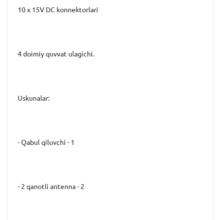
10 x 15V DC konnektorlari
4 doimiy quvvat ulagichi.
Uskunalar:
- Qabul qiluvchi - 1
- 2 qanotli antenna - 2