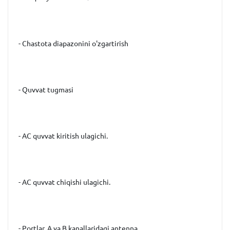
- Chastota diapazonini o'zgartirish
- Quvvat tugmasi
- AC quvvat kiritish ulagichi.
- AC quvvat chiqishi ulagichi.
- Portlar, A va B kanallaridagi antenna.