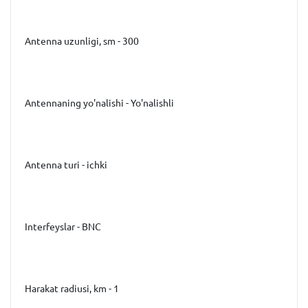
Antenna uzunligi, sm - 300
Antennaning yo'nalishi - Yo'nalishli
Antenna turi - ichki
Interfeyslar - BNC
Harakat radiusi, km - 1