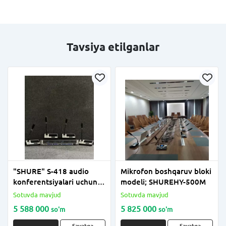
Tavsiya etilganlar
"SHURE" S-418 audio
Mikrofon boshqaruv bloki
konferentsiyalari uchun
modeli; SHUREHY-500M
simsiz mikrofon
Sotuvda mavjud
Sotuvda mavjud
5 588 000
5 825 000
so'm
so'm
Savatga
Savatga