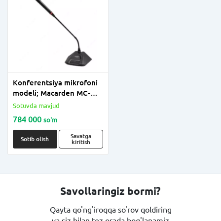
Konferentsiya mikrofoni
modeli; Macarden MC-
900
Sotuvda mavjud
784 000
so'm
Savatga
Sotib olish
kiritish
Savollaringiz bormi?
Qayta qo'ng'iroqqa so'rov qoldiring
va siz bilan tez orada bog'lanamiz