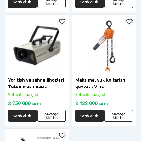
Sotib olish
Sotib olish
kiritish
kiritish
Yoritish va sahna jihozlari
Maksimal yuk ko'tarish
Tutun mashinasi
quvvati: Vinç
LOOKELK-H002 2500-
Sotuvda mavjud
Sotuvda mavjud
3000W
2 750 000
2 128 000
so'm
so'm
Savatga
Savatga
Sotib olish
Sotib olish
kiritish
kiritish