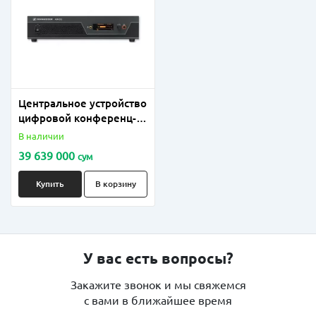
Центральное устройство
цифровой конференц-
системы "Sennheiser"
В наличии
ADN CU1
39 639 000
сум
Купить
В корзину
У вас есть вопросы?
Закажите звонок и мы свяжемся
с вами в ближайшее время