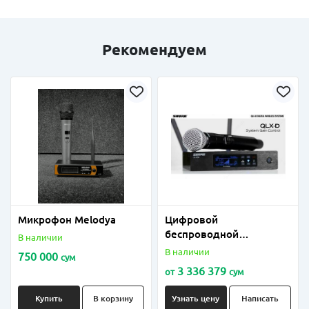
Рекомендуем
Микрофон Melodya
Цифровой
беспроводной
В наличии
приемник QLX-D4
В наличии
750 000
сум
3 336 379
от
сум
Купить
В корзину
Узнать цену
Написать