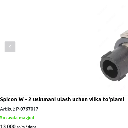
Spicon W - 2 uskunani ulash uchun vilka to'plami
Artikul:
P-0767017
Sotuvda mavjud
13 000
so'm / dona