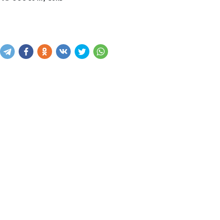
Sotib olish
Savatga kiritish
Xabar yuborish