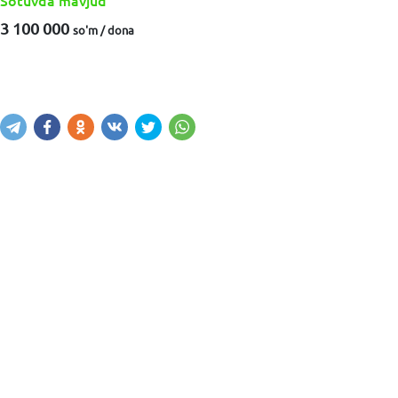
Sotuvda mavjud
3 100 000
so'm / dona
Sotib olish
Savatga kiritish
Xabar yuborish