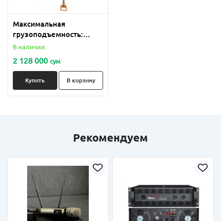
Максимальная
грузоподъемность:
Лебедка
В наличии
2 128 000
сум
Купить
В корзину
Рекомендуем