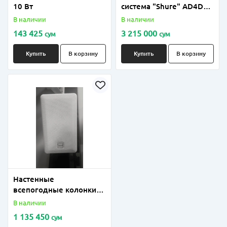
10 Вт
система "Shure" AD4D
(2-х канальный
В наличии
В наличии
цифровой приемник)
143 425
3 215 000
сум
сум
Купить
В корзину
Купить
В корзину
Настенные
всепогодные колонки
INTERM 40-80 Вт
В наличии
1 135 450
сум