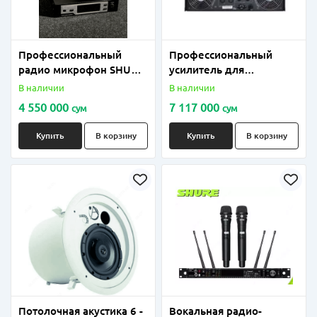
Профессиональный
Профессиональный
радио микрофон SHURE
усилитель для
QLX D4
концертного зала,
В наличии
В наличии
4000ватт модель;
4 550 000
7 117 000
сум
сум
YAMAHAP9000S
Купить
В корзину
Купить
В корзину
Потолочная акустика 6 -
Вокальная радио-