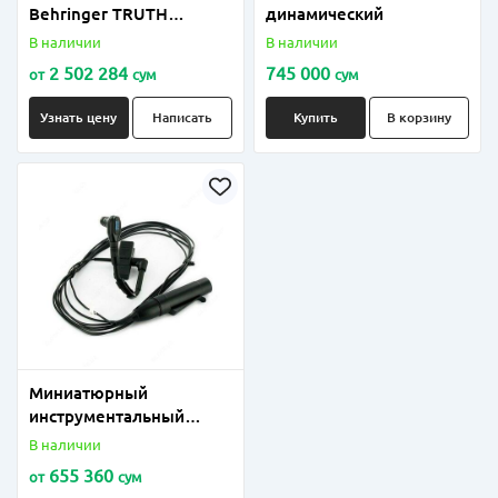
Behringer TRUTH
динамический
B3031A
В наличии
В наличии
2 502 284
745 000
от
сум
сум
Узнать цену
Написать
Купить
В корзину
Миниатюрный
инструментальный
микрофон Shure Beta
В наличии
98H-C
655 360
от
сум