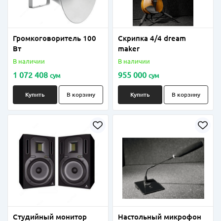
Громкоговоритель 100
Скрипка 4/4 dream
Вт
maker
В наличии
В наличии
1 072 408
955 000
сум
сум
Купить
В корзину
Купить
В корзину
Студийный монитор
Настольный микрофон