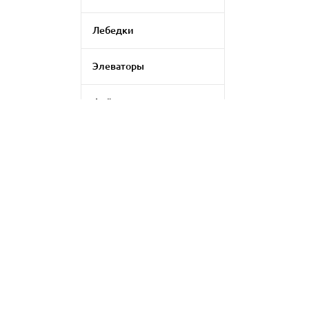
Лебедки
Элеваторы
Фейерверки
Генераторы дыма
Генератор цветомузыки
Применить фильтр
LED экраны
Сбросить
Аксессуары для
светового оборудования
Комплект для
видеоконференций