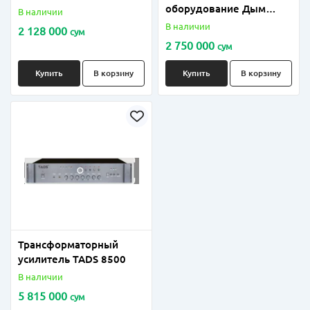
оборудование Дым
В наличии
машина LOOKELK-H002
В наличии
2 128 000
сум
2500-3000W
2 750 000
сум
Купить
В корзину
Купить
В корзину
Трансформаторный
усилитель TADS 8500
В наличии
5 815 000
сум