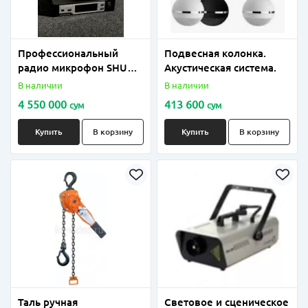
Профессиональный
Подвесная колонка.
радио микрофон SHURE
Акустическая система.
QLX D4
В наличии
В наличии
4 550 000
413 600
сум
сум
Купить
В корзину
Купить
В корзину
Таль ручная
Световое и сценическое