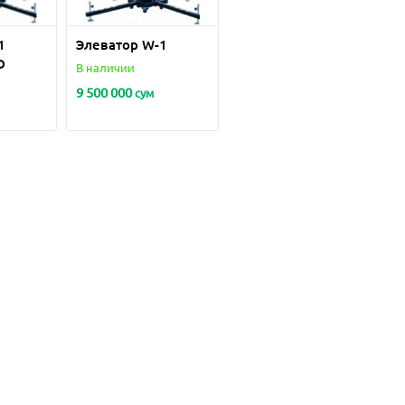
1
Элеватор W-1
D
В наличии
9 500 000
сум