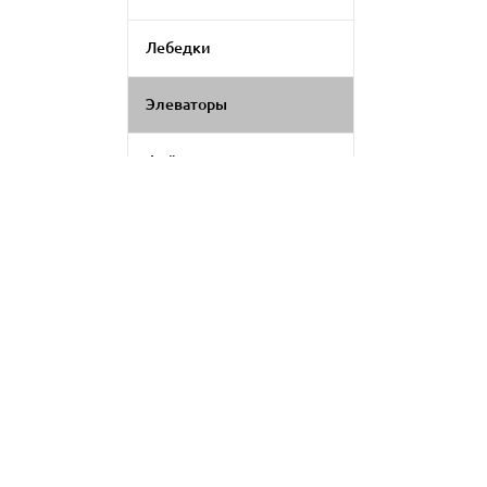
Лебедки
Элеваторы
Фейерверки
Генераторы дыма
Генератор цветомузыки
Применить фильтр
LED экраны
Сбросить
Аксессуары для
светового оборудования
Комплект для
видеоконференций