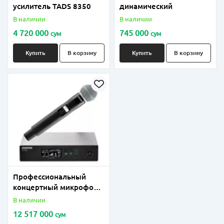
усилитель TADS 8350
динамический
В наличии
В наличии
4 720 000
745 000
сум
сум
Купить
В корзину
Купить
В корзину
Профессиональный
концертный микрофон
model; SHUREQLXD-4
В наличии
BETA-58
12 517 000
сум