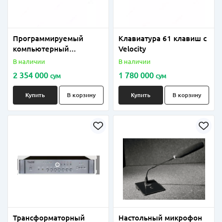
Программируемый
Клавиатура 61 клавиш с
компьютерный
Velocity
контроллер для
В наличии
В наличии
управления световыми
2 354 000
1 780 000
сум
сум
приборами протокола
модель; ДМХ 512
Купить
В корзину
Купить
В корзину
Трансформаторный
Настольный микрофон